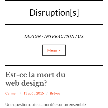
Accéder
au
Disruption[s]
contenu
principal
DESIGN / INTERACTION / UX
Menu
Liens
Est-ce la mort du
web design?
A propos
Carmen
13 août, 2015
Brèves
Mentions légales
Une question qui est abordée sur un ensemble