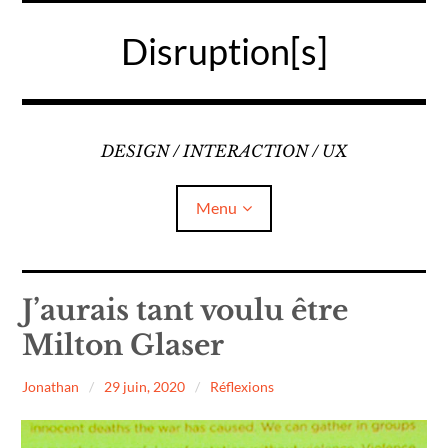
Accéder
au
Disruption[s]
contenu
principal
DESIGN / INTERACTION / UX
Menu
Liens
J’aurais tant voulu être
Milton Glaser
A propos
Jonathan
29 juin, 2020
Réflexions
Mentions légales