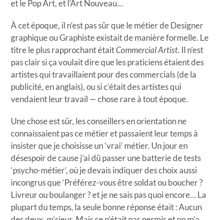
et le Pop Art, et l’Art Nouveau…
À cet époque, il n’est pas sûr que le métier de Designer
graphique ou Graphiste existait de manière formelle. Le
titre le plus rapprochant était
Commercial Artist
. Il n’est
pas clair si ça voulait dire que les praticiens étaient des
artistes qui travaillaient pour des commercials (de la
publicité, en anglais), ou si c’était des artistes qui
vendaient leur travail — chose rare à tout époque.
Une chose est sûr, les conseillers en orientation ne
connaissaient pas ce métier et passaient leur temps à
insister que je choisisse un ‘vrai’ métier. Un jour en
désespoir de cause j’ai dû passer une batterie de tests
‘psycho-métier’, où je devais indiquer des choix aussi
incongrus que ‘Préférez-vous être soldat ou boucher ?
Livreur ou boulanger ? et je ne sais pas quoi encore… La
plupart du temps, la seule bonne réponse était : Aucun
des deux, m’sieur. Mais ce n’était pas permis et on m’a