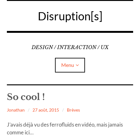
Accéder
au
Disruption[s]
contenu
principal
DESIGN / INTERACTION / UX
Menu
Liens
So cool !
A propos
Jonathan
27 août, 2015
Brèves
Mentions légales
J’avais déjà vu des ferrofluids en vidéo, mais jamais
comme ici…