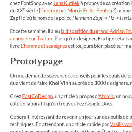
chez FontShop avec
Jens Kutílek
à propos de sa création 
e
du XX
siècle [
Century par Morris Fuller Benton
?] même s
Zapf
[d’où le nom de la police
Hermann Zapf -> Hz -> Hertz
Et cette semaine, il a eu
la disparition du grand Adrian Fr
annoncé sur Twitter
. Plus qu’un designer,
Frutiger
était a
livre
L’homme et ses signes
est toujours bien placé sur ma 
Prototypage
On me demande souvent des conseils pour les outils de pro
que vient de faire
Khoi Vinh
auprès de 3000 designers, ma
Chez
FastCoDesign
, un article à propos d’
Atomic
, un nou
côté collaboratif qu’on trouve chez Google Docs.
Ce serait intéressant de revenir un jour sur des outils de
techniques. En attendant, un article rapide par
Vasilis v
prototyping and why you should use them all
[Les trois typ