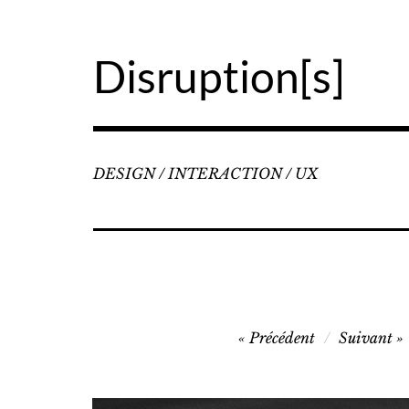
Accéder
au
contenu
Disruption[s]
principal
DESIGN / INTERACTION / UX
Navigation
Précédent
Suivant
de
l’article