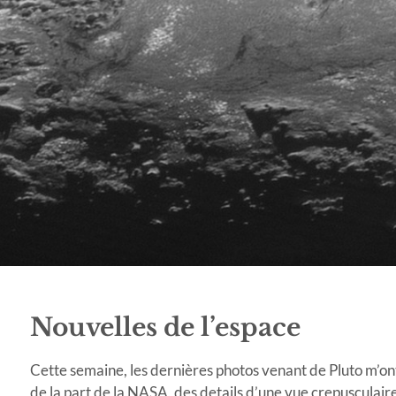
Nouvelles de l’espace
Cette semaine, les dernières photos venant de Pluto m’ont
de la part de la NASA, des details d’une vue crepusculair