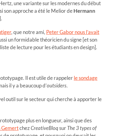
Hertz, une variante sur les modernes du début
i son approche a été le Melior de
Hermann
].
utiger
, que notre ami,
Peter Gabor nous l’avait
ussi un formidable théoricien du signe [et son
liste de lecture pour les étudiants en design].
totypage. Il est utile de rappeler
le sondage
is il y a beaucoup d’
outsiders
.
vel outil sur le secteur qui cherche à apporter le
 prototypage plus en longueur, ainsi que des
an Gemert
chez
CreativeBloq
sur
The 3 types of
es de prototypage, et pourquoi on devrait les