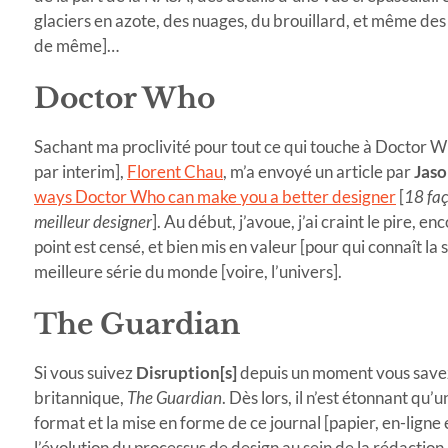
glaciers en azote, des nuages, du brouillard, et même des
de même]…
Doctor Who
Sachant ma proclivité pour tout ce qui touche à Doctor
par interim],
Florent Chau
, m’a envoyé un article par
Jaso
ways Doctor Who can make you a better designer
[
18 faç
meilleur designer
]. Au début, j’avoue, j’ai craint le pire,
point est censé, et bien mis en valeur [pour qui connaît la 
meilleure série du monde [voire, l’univers].
The Guardian
Si vous suivez
Disruption[s]
depuis un moment vous savez 
britannique,
The Guardian
. Dès lors, il n’est étonnant qu’
format et la mise en forme de ce journal [papier, en-ligne
l’évolution du processus de design au sein de la rédaction 