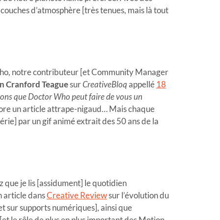
 couches d’atmosphère [très tenues, mais là tout
 Who, notre contributeur [et Community Manager
n Cranford Teague
sur
CreativeBloq
appellé
18
ons que Doctor Who peut faire de vous un
 encore un article attrape-nigaud… Mais chaque
série] par un gif animé extrait des 50 ans de la
que je lis [assidument] le quotidien
un article dans
Creative Review
sur l’évolution du
 et sur supports numériques], ainsi que
[et le rôle de plus en plus important des Motion