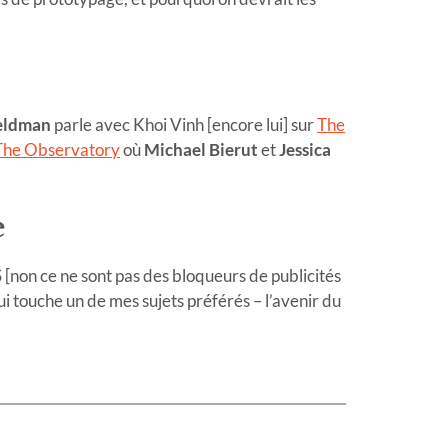
Zeldman
parle avec Khoi Vinh [encore lui] sur
The
The Observatory
où
Michael Bierut
et
Jessica
e
 [non ce ne sont pas des bloqueurs de publicités
qui touche un de mes sujets préférés – l’avenir du