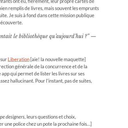
fants ont eu, fièrement, leur propre cartes de
ien remplis de livres, mais souvent les emprunts
ite. Je suis à fond dans cette mission publique
 découverte.
ventait le bibliothèque qu’aujourd’hui ?” —
n sur
Liberation
[aie! la nouvelle maquette]
irection générale de la concurrence et de la
 app qui permet de lister les livres sur ses
sez hallucinant. Pour l’instant, pas de suites,
ype designers
, leurs questions et choix,
er une police chez un pote la prochaine fois…]