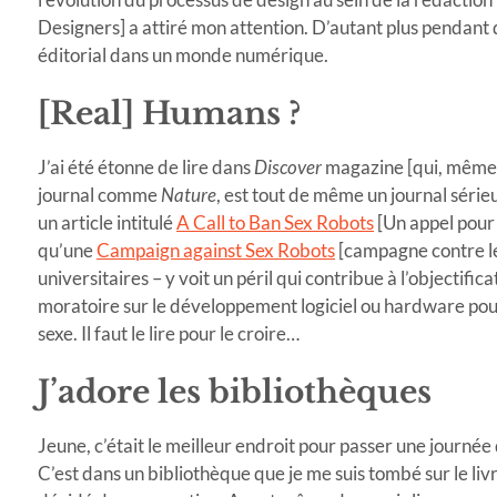
Designers] a attiré mon attention. D’autant plus pendant
éditorial dans un monde numérique.
[Real] Humans ?
J’ai été étonne de lire dans
Discover
magazine [qui, même s’
journal comme
Nature
, est tout de même un journal série
un article intitulé
A Call to Ban Sex Robots
[Un appel pour 
qu’une
Campaign against Sex Robots
[campagne contre les
universitaires – y voit un péril qui contribue à l’objecti
moratoire sur le développement logiciel ou hardware pouv
sexe. Il faut le lire pour le croire…
J’adore les bibliothèques
Jeune, c’était le meilleur endroit pour passer une journée d
C’est dans un bibliothèque que je me suis tombé sur le liv