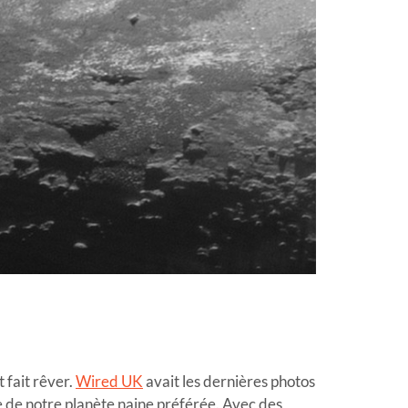
 fait rêver.
Wired UK
avait les dernières photos
e de notre planète naine préférée. Avec des