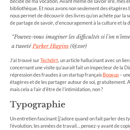
décidé de ma vocation. Avant même de savoir lire, mes en
bibliothèque. Et nous avons non seulement des étagères b
nous permet de découvrir des livres qu’on achète par la su
de partage de savoir, d’encouragement à la culture et la
“Pouvez-vous imaginer les difficultés si l’on n’in
a tweeté
Parker Higgins
(@xor)
J’ai trouvé sur
Techdirt
, un article hallucinant avec un lie
concernant une visite qu’aurait fait un inspecteur de la D
répression des fraudes à un startup français
Booxup
– une
étagères et de les partager autour de soi, gratuitement. As
mais cela a l’air d’être de l’intimidation, non ?
Typographie
Un entretien fascinant [j’adore quand on fait parler des
t
l’évolution, les années de travail… pensez-y avant de copi