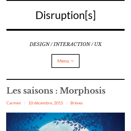
Accéder
au
Disruption[s]
contenu
principal
DESIGN / INTERACTION / UX
Menu
Liens
Les saisons : Morphosis
A propos
Carmen
10 décembre, 2015
Brèves
Mentions légales