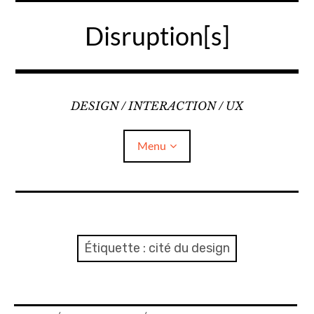
Accéder
au
Disruption[s]
contenu
principal
DESIGN / INTERACTION / UX
Menu
Liens
A propos
Étiquette :
cité du design
Mentions légales