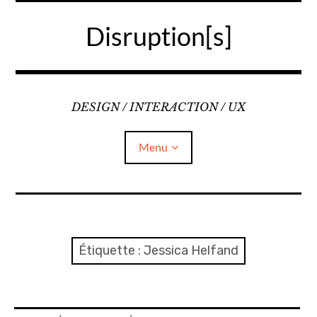
Accéder
au
Disruption[s]
contenu
principal
DESIGN / INTERACTION / UX
Menu
Liens
A propos
Étiquette :
Jessica Helfand
Mentions légales