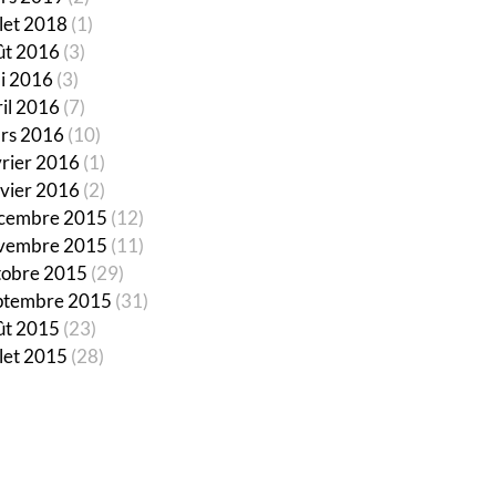
llet 2018
(1)
ût 2016
(3)
i 2016
(3)
ril 2016
(7)
rs 2016
(10)
vrier 2016
(1)
nvier 2016
(2)
cembre 2015
(12)
vembre 2015
(11)
tobre 2015
(29)
ptembre 2015
(31)
ût 2015
(23)
llet 2015
(28)