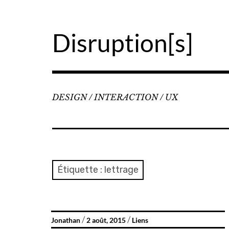
Accéder
au
contenu
Disruption[s]
principal
DESIGN / INTERACTION / UX
Étiquette :
lettrage
Jonathan
2 août, 2015
Liens