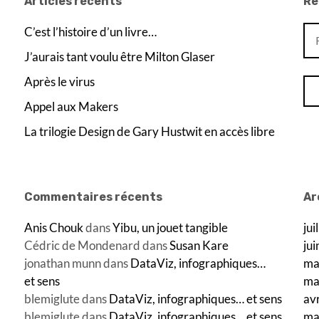
Articles récents
Re
Re
C’est l’histoire d’un livre…
J’aurais tant voulu être Milton Glaser
Après le virus
Appel aux Makers
La trilogie Design de Gary Hustwit en accès libre
Commentaires récents
Ar
Anis Chouk
dans
Yibu, un jouet tangible
jui
Cédric de Mondenard
dans
Susan Kare
ju
jonathan munn
dans
DataViz, infographiques…
ma
et sens
ma
blemiglute
dans
DataViz, infographiques… et sens
av
blemiglute
dans
DataViz, infographiques… et sens
ma