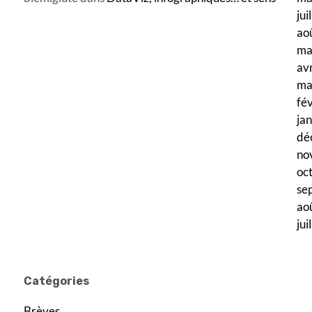
jui
ao
ma
av
ma
fé
ja
dé
no
oc
se
ao
jui
Catégories
Brèves