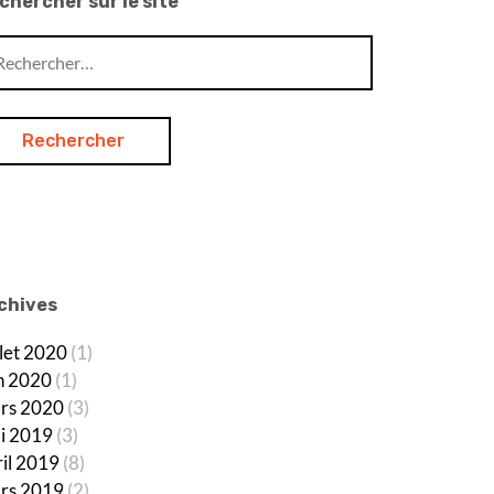
chercher sur le site
chercher :
chives
llet 2020
(1)
in 2020
(1)
rs 2020
(3)
i 2019
(3)
ril 2019
(8)
rs 2019
(2)