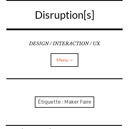
Accéder
au
Disruption[s]
contenu
principal
DESIGN / INTERACTION / UX
Menu
Liens
A propos
Étiquette :
Maker Faire
Mentions légales