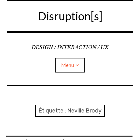
Accéder
au
Disruption[s]
contenu
principal
DESIGN / INTERACTION / UX
Menu
Liens
A propos
Étiquette :
Neville Brody
Mentions légales