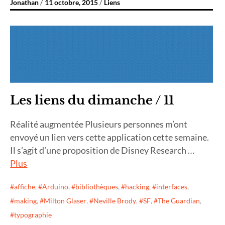
Jonathan
11 octobre, 2015
Liens
Les liens du dimanche / 11
Réalité augmentée Plusieurs personnes m’ont
envoyé un lien vers cette application cette semaine.
Il s’agit d’une proposition de Disney Research …
Plus
affiche
,
Arduino
,
bibliothèques
,
hacking
,
interfaces
,
making
,
Milton Glaser
,
Neville Brody
,
SF
,
The Guardian
,
typographie