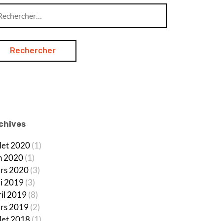
chercher :
chives
llet 2020
(1)
in 2020
(1)
rs 2020
(3)
i 2019
(3)
ril 2019
(8)
rs 2019
(2)
llet 2018
(1)