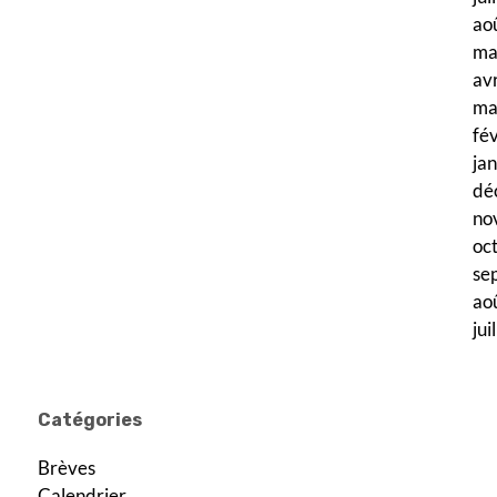
ao
ma
av
ma
fé
ja
dé
no
oc
se
ao
jui
Catégories
Brèves
Calendrier