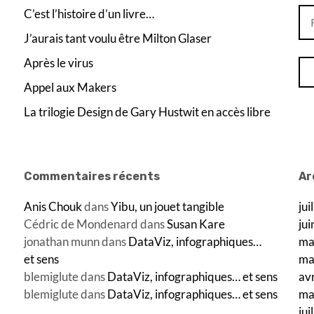
Re
C’est l’histoire d’un livre…
J’aurais tant voulu être Milton Glaser
Après le virus
Appel aux Makers
La trilogie Design de Gary Hustwit en accès libre
Commentaires récents
Ar
Anis Chouk
dans
Yibu, un jouet tangible
jui
Cédric de Mondenard
dans
Susan Kare
ju
jonathan munn
dans
DataViz, infographiques…
ma
et sens
ma
blemiglute
dans
DataViz, infographiques… et sens
av
blemiglute
dans
DataViz, infographiques… et sens
ma
jui