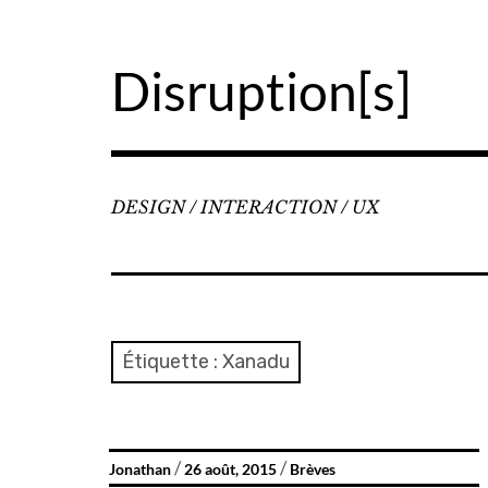
Accéder
au
contenu
Disruption[s]
principal
DESIGN / INTERACTION / UX
Étiquette :
Xanadu
Jonathan
26 août, 2015
Brèves