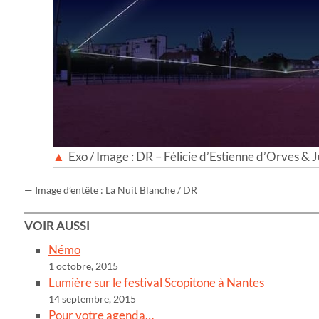
Exo / Image : DR – Félicie d’Estienne d’Orves & J
— Image d’entête : La Nuit Blanche / DR
VOIR AUSSI
Némo
1 octobre, 2015
Lumière sur le festival Scopitone à Nantes
14 septembre, 2015
Pour votre agenda…