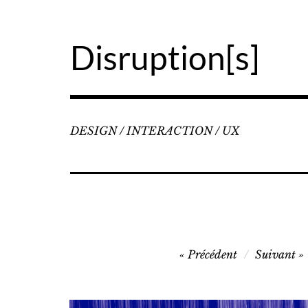
Accéder
au
contenu
Disruption[s]
principal
DESIGN / INTERACTION / UX
Navigation
Précédent
Suivant
de
l’article