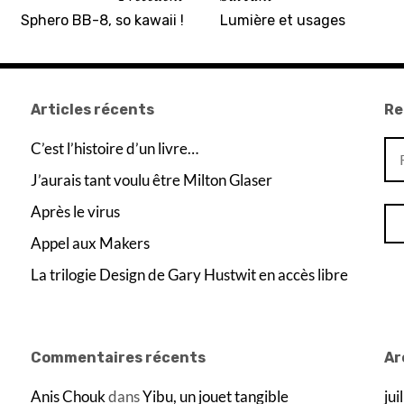
Sphero BB-8, so kawaii !
Lumière et usages
Articles récents
Re
Re
C’est l’histoire d’un livre…
J’aurais tant voulu être Milton Glaser
Après le virus
Appel aux Makers
La trilogie Design de Gary Hustwit en accès libre
Commentaires récents
Ar
Anis Chouk
dans
Yibu, un jouet tangible
jui