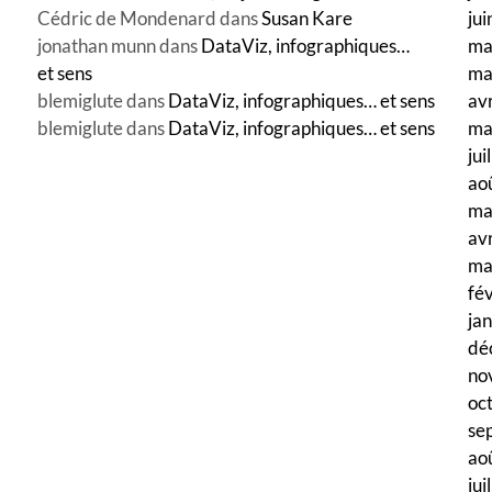
Cédric de Mondenard
dans
Susan Kare
ju
jonathan munn
dans
DataViz, infographiques…
ma
et sens
ma
blemiglute
dans
DataViz, infographiques… et sens
av
blemiglute
dans
DataViz, infographiques… et sens
ma
jui
ao
ma
av
ma
fé
ja
dé
no
oc
se
ao
jui