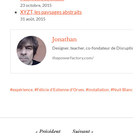
23 octobre, 2015
XYZT, les paysages abstraits
31 août, 2015
Jonathan
Designer, teacher, co-fondateur de Disrupti
thepowerfactory.com/
expérience
,
Félicie d'Estienne d'Orves
,
installation
,
Nuit Blan
Précédent
Suivant