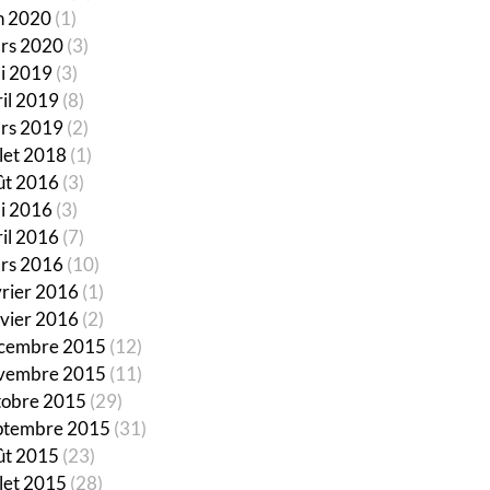
in 2020
(1)
rs 2020
(3)
i 2019
(3)
ril 2019
(8)
rs 2019
(2)
llet 2018
(1)
ût 2016
(3)
i 2016
(3)
ril 2016
(7)
rs 2016
(10)
vrier 2016
(1)
nvier 2016
(2)
cembre 2015
(12)
vembre 2015
(11)
tobre 2015
(29)
ptembre 2015
(31)
ût 2015
(23)
llet 2015
(28)