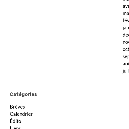
av
ma
fé
ja
dé
no
oc
se
ao
jui
Catégories
Brèves
Calendrier
Édito
Liens