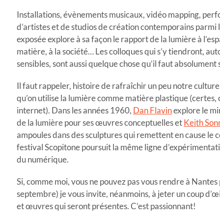
Installations, évènements musicaux, vidéo mapping, perf
d’artistes et de studios de création contemporains parmi 
exposée explore à sa façon le rapport de la lumière à l’es
matière, à la société… Les colloques qui s’y tiendront, au
sensibles, sont aussi quelque chose qu’il faut absolument 
Il faut rappeler, histoire de rafraîchir un peu notre culture
qu’on utilise la lumière comme matière plastique (certes, 
internet). Dans les années 1960,
Dan Flavin
explore le mi
de la lumière pour ses œuvres conceptuelles et
Keith Son
ampoules dans des sculptures qui remettent en cause le 
festival Scopitone poursuit la même ligne d’expérimentati
du numérique.
Si, comme moi, vous ne pouvez pas vous rendre à Nantes 
septembre) je vous invite, néanmoins, à jeter un coup d’œi
et œuvres qui seront présentes. C’est passionnant!