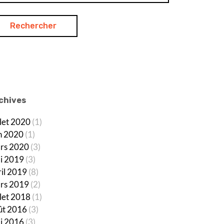
chives
llet 2020
(1)
in 2020
(1)
rs 2020
(3)
i 2019
(3)
ril 2019
(8)
rs 2019
(2)
llet 2018
(1)
ût 2016
(3)
i 2016
(3)