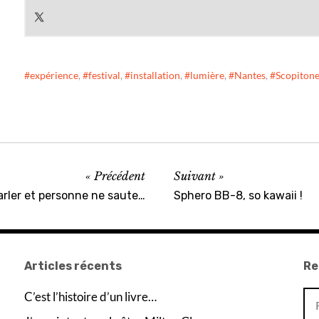
expérience
,
festival
,
installation
,
lumière
,
Nantes
,
Scopiton
Précédent
Suivant
arler et personne ne saute…
Sphero BB-8, so kawaii !
Articles récents
Re
Re
C’est l’histoire d’un livre…