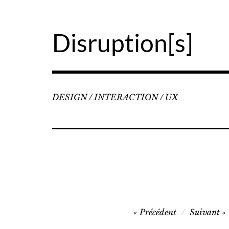
Accéder
au
contenu
Disruption[s]
principal
DESIGN / INTERACTION / UX
Navigation
Précédent
Suivant
de