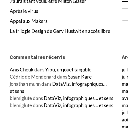
J’aurais tant voulu être Milton Glaser
Après le virus
Appel aux Makers
La trilogie Design de Gary Hustwit en accès libre
Commentaires récents
Ar
Anis Chouk
dans
Yibu, un jouet tangible
jui
Cédric de Mondenard
dans
Susan Kare
ju
jonathan munn
dans
DataViz, infographiques…
ma
et sens
ma
blemiglute
dans
DataViz, infographiques… et sens
av
blemiglute
dans
DataViz, infographiques… et sens
ma
jui
ao
ma