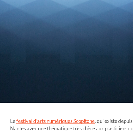
Le
festival d’arts numériques Scopitone
, qui existe depu
Nantes avec une thématique très chère aux plasticiens co