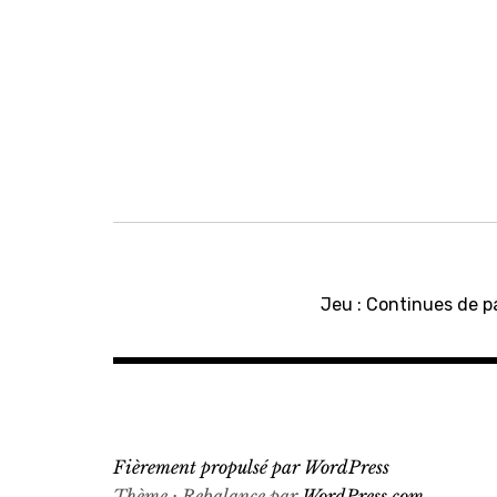
Navigation
de
Jeu : Continues de p
l’article
Fièrement propulsé par WordPress
Thème : Rebalance par
WordPress.com
.