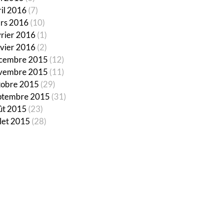
ril 2016
(7)
rs 2016
(10)
vrier 2016
(1)
nvier 2016
(2)
cembre 2015
(12)
vembre 2015
(11)
tobre 2015
(29)
ptembre 2015
(31)
ût 2015
(23)
llet 2015
(28)