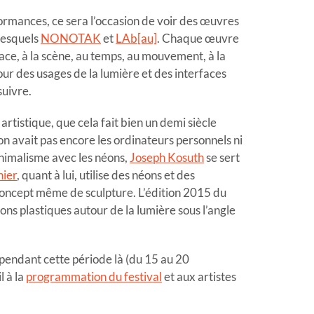
ormances, ce sera l’occasion de voir des œuvres
lesquels
NONOTAK
et
LAb[au]
. Chaque œuvre
pace, à la scène, au temps, au mouvement, à la
tour des usages de la lumière et des interfaces
suivre.
 artistique, que cela fait bien un demi siècle
on avait pas encore les ordinateurs personnels ni
nimalisme avec les néons,
Joseph Kosuth
se sert
nier
, quant à lui, utilise des néons et des
concept même de sculpture. L’édition 2015 du
ons plastiques autour de la lumière sous l’angle
pendant cette période là (du 15 au 20
l à la
programmation du festival
et aux artistes