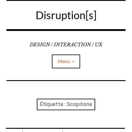
Accéder
au
Disruption[s]
contenu
principal
DESIGN / INTERACTION / UX
Menu
Liens
A propos
Étiquette :
Scopitone
Mentions légales