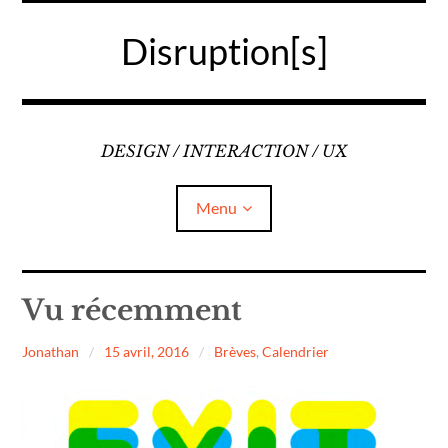
Accéder
au
Disruption[s]
contenu
principal
DESIGN / INTERACTION / UX
Menu
Liens
Vu récemment
A propos
Jonathan
15 avril, 2016
Brèves
,
Calendrier
Mentions légales