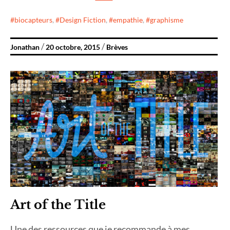
biocapteurs
,
Design Fiction
,
empathie
,
graphisme
Jonathan
20 octobre, 2015
Brèves
Art of the Title
Une des ressources que je recommande à mes