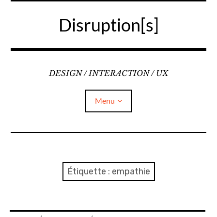
Accéder
au
Disruption[s]
contenu
principal
DESIGN / INTERACTION / UX
Menu
Liens
A propos
Étiquette :
empathie
Mentions légales