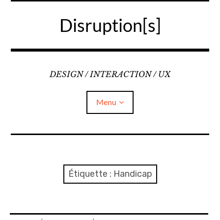
Accéder
au
Disruption[s]
contenu
principal
DESIGN / INTERACTION / UX
Menu
Liens
A propos
Étiquette :
Handicap
Mentions légales