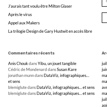
J’aurais tant voulu être Milton Glaser
Après le virus
Appel aux Makers
La trilogie Design de Gary Hustwit en accès libre
Commentaires récents
Ar
Anis Chouk
dans
Yibu, un jouet tangible
jui
Cédric de Mondenard
dans
Susan Kare
ju
jonathan munn
dans
DataViz, infographiques…
ma
et sens
ma
blemiglute
dans
DataViz, infographiques… et sens
av
blemiglute
dans
DataViz, infographiques… et sens
ma
jui
ao