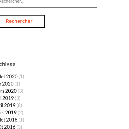
chives
llet 2020
(1)
in 2020
(1)
rs 2020
(3)
i 2019
(3)
ril 2019
(8)
rs 2019
(2)
llet 2018
(1)
ût 2016
(3)