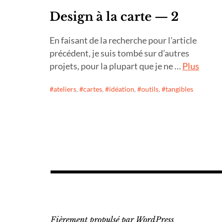
Design à la carte — 2
En faisant de la recherche pour l’article
précédent, je suis tombé sur d’autres
projets, pour la plupart que je ne …
Plus
ateliers
,
cartes
,
idéation
,
outils
,
tangibles
Fièrement propulsé par WordPress