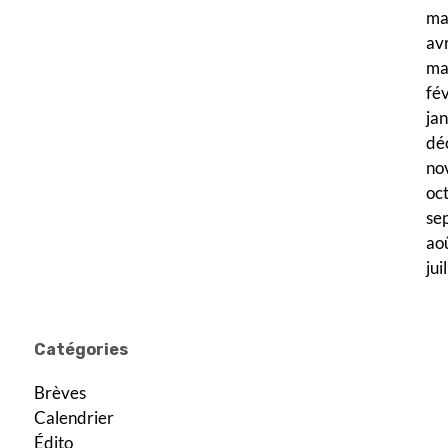
ma
av
ma
fé
ja
dé
no
oc
se
ao
jui
Catégories
Brèves
Calendrier
Édito