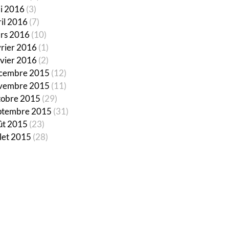
i 2016
(3)
ril 2016
(7)
rs 2016
(10)
vrier 2016
(1)
nvier 2016
(2)
cembre 2015
(12)
vembre 2015
(11)
tobre 2015
(29)
ptembre 2015
(31)
ût 2015
(23)
llet 2015
(28)