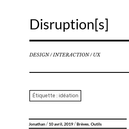
Accéder
au
contenu
Disruption[s]
principal
DESIGN / INTERACTION / UX
Étiquette :
idéation
,
Jonathan
10 avril, 2019
Brèves
Outils