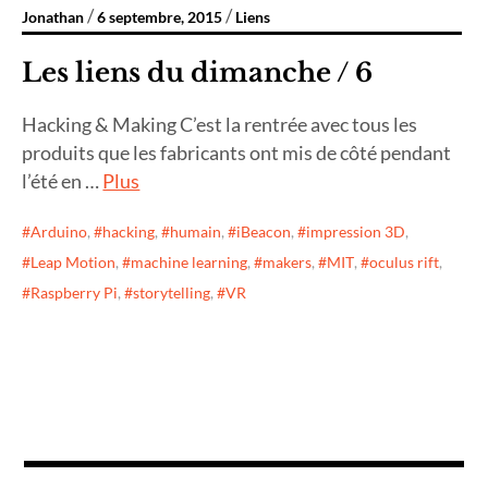
Jonathan
6 septembre, 2015
Liens
Les liens du dimanche / 6
Hacking & Making C’est la rentrée avec tous les
produits que les fabricants ont mis de côté pendant
l’été en …
Plus
Arduino
,
hacking
,
humain
,
iBeacon
,
impression 3D
,
Leap Motion
,
machine learning
,
makers
,
MIT
,
oculus rift
,
Raspberry Pi
,
storytelling
,
VR