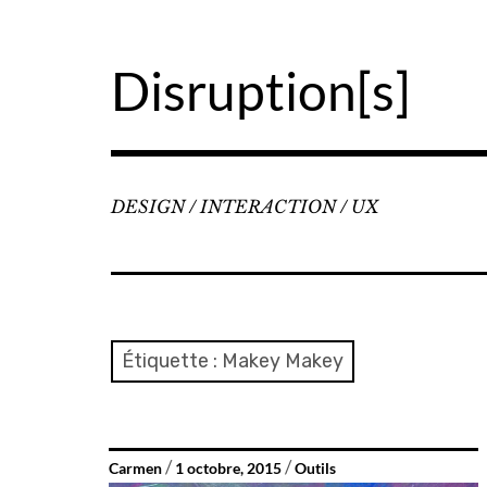
Accéder
au
contenu
Disruption[s]
principal
DESIGN / INTERACTION / UX
Étiquette :
Makey Makey
Carmen
1 octobre, 2015
Outils