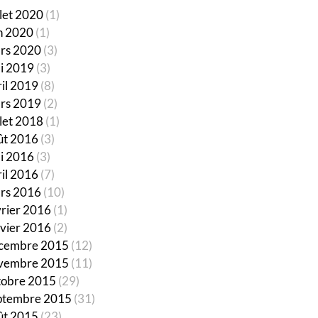
llet 2020
(1)
in 2020
(1)
rs 2020
(3)
i 2019
(3)
ril 2019
(8)
rs 2019
(2)
llet 2018
(1)
ût 2016
(3)
i 2016
(3)
ril 2016
(7)
rs 2016
(10)
vrier 2016
(1)
nvier 2016
(2)
cembre 2015
(12)
vembre 2015
(11)
tobre 2015
(29)
ptembre 2015
(31)
ût 2015
(23)