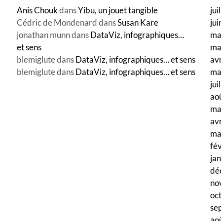
Anis Chouk
dans
Yibu, un jouet tangible
jui
Cédric de Mondenard
dans
Susan Kare
ju
jonathan munn
dans
DataViz, infographiques…
ma
et sens
ma
blemiglute
dans
DataViz, infographiques… et sens
av
blemiglute
dans
DataViz, infographiques… et sens
ma
jui
ao
ma
av
ma
fé
ja
dé
no
oc
se
ao