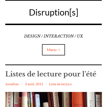
Accéder
au
Disruption[s]
contenu
principal
DESIGN / INTERACTION / UX
Menu
Liens
Listes de lecture pour l’été
A propos
Jonathan
3 août, 2015
Liste de lecture
Mentions légales